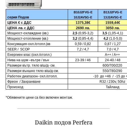
B10J2FVG-E
B13J2FVG-E
серия Подов
10J2AVSG-E
13J2AVSG-E
ЦЕНА
€
с ДДС
1375,38€
1559,44€
ЦЕНА лв. с ДДС
2690 лв.
3050
лв.
Мощност-охлаждане (кв.)
2,5
(
0,95-
3,
2
)
3,5
(
1,05
-4,1)
Мощност-отопление (кв.)
3,2
(
0,85
-4,
4
)
4,2
(1,0-5,
0
)
Консумация-охл./отопл.(кв
0,59 / 0,
82
0,87
/ 1,2
7
S
EER /
S
COP
7,2 / 4,7
7,0 / 4,7
Енергиен клас (охл./отопл.)
А++ / А+
+
Нива на шум –вътре / вън
23-39 / 46
24-40 / 48
Размери вътр. тяло в/ш/д- см.
600/700/220
Размери външно тяло в/ш/д-см.
550/
780
/2
90
Работен диапазон- охл
./
отопл.
-10 до +4
6 /
-15 до 
Фреон
/
Захранване
R32 /
230v, 50hz
Произход
Тайланд
*Обявените цени са без включен монтаж.
Daikin подов Perfera