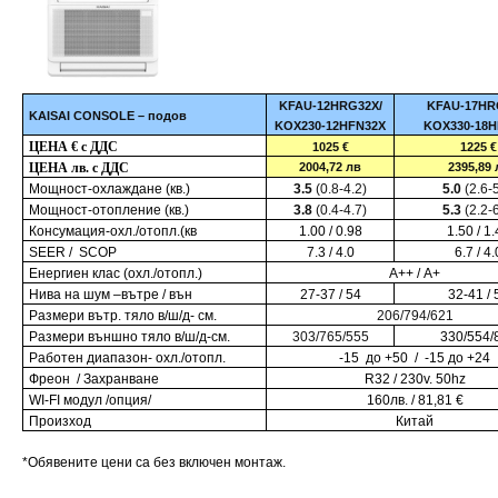
KFAU-12HRG32X/
KFAU-17HR
KAISAI CONSOLE
– подов
KOX230-12HFN32X
KOX330-18H
ЦЕНА
€
с ДДС
1025 €
1225 €
ЦЕНА лв. с ДДС
2004,72
лв
2395,89
Мощност-охлаждане (кв.)
3.5
(
0.8-4.2
)
5.0
(
2.6-
Мощност-отопление (кв.)
3.8
(
0.4-4.7
)
5.3
(
2.2-
Консумация-охл./отопл.(кв
1.00 / 0.98
1.50 / 1
S
EER /
S
COP
7.3 / 4.0
6.7 / 4.
Енергиен клас (охл./отопл.)
А++ / А
+
Нива на шум –вътре / вън
27-37 / 54
32-41 / 
Размери вътр. тяло в/ш/д- см.
206/794/621
Размери външно тяло в/ш/д-см.
303/765/555
330/554/
Работен диапазон- охл
./
отопл.
-
1
5
до +
50 /
-
15
до +
24
Фреон
/
Захранване
R32 /
230v. 50hz
WI-FI
модул /опция/
160лв. / 81,81 €
Произход
Китай
*Обявените цени са без включен монтаж.