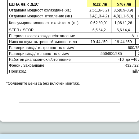
ЦЕНА лв. с ДДС
лв
5767
лв
5122
Отдавана мощност охлаждане (кв.)
2,5
(1,6-3,2)
3,5
(0,9-3,9)
Отдавана мощност отопление (кв.)
3,4
(1,3-4,2)
4,3
(1,1-5,0)
Консумирана мощност охл
./
отопл. (кв.)
0,62 / 0,91
1,06 / 1,26
SEER / SCOP
6,5 / 4,2
6,6 / 4,4
Енергиен клас охлаждане/отопление
A++ 
Нива на шум -вътрешно/ външно тяло
19-44 / 59
19-44 / 59
Размери в/ш/д/ вътрешно тяло /мм/
600/7
Размери в/ш/д/ външно тяло /мм/
550/800/285
Работен диапазон
-
охл./отопление
-10 до +46 
Фреон / Захранване
R
32 / 22
Произход
Тай
*Обявените цени са без включен монтаж.