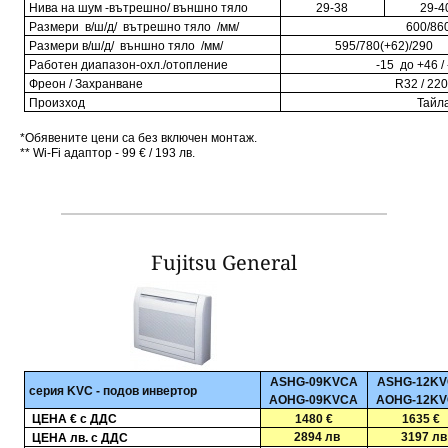
Нива на шум -вътрешно/ външно тяло
29-38
29-4
Размери в/ш/д/ вътрешно тяло /мм/
600/
86
Размери в/ш/д/ външно тяло /мм/
5
95
/7
80(+62)
/2
90
Работен диапазон
-
охл./отопление
-1
5
до +46 / 
Фреон / Захранване
R32
/ 220
Произход
Ta
йл
*Обявените цени са без включен монтаж.
** Wi-Fi адаптор - 99
€ / 193 лв.
Fujitsu General
ASHG
-09KVCA
ASHG
-
12
KV
серия
K
VC - подов инвертор
AOHG-09KVCA
AOHG-12K
ЦЕНА
€
с ДДС
1480 €
1635 €
2894 лв
3197 лв
ЦЕНА лв. с ДДС