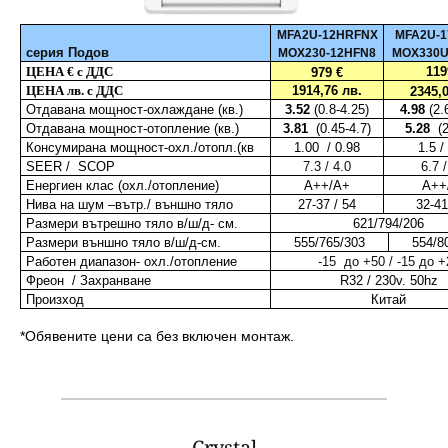
MFA2U-12HRFNX
MFA2U-
серия
Подов
MOX230-12HFN8
MOX330U
ЦЕНА
€
с ДДС
119
979 €
ЦЕНА лв. с ДДС
1914,76 лв.
2345,
Отдавана мощност-охлаждане (кв.)
3.5
2
(
0.8
-4.
25
)
4.98
(
2.
Отдавана мощност-отопление (кв.)
3.8
1
(
0.45-
4.7)
5.28
(
2
Консумирана мощност-охл./отопл.(кв
1.0
0 / 0.98
1.5 /
S
EER /
S
COP
7.3 / 4.0
6.7 /
Енергиен клас (охл./отопление)
А
++
/А
+
А
++
Нива на шум –вътр./ външно тяло
27-37 / 5
4
32-41
Размери вътрешно тяло в/ш/д- см.
621/794/206
Размери външно тяло в/ш/д-см.
555/765/303
554/8
Работен диапазон- охл
./
отопление
-15 до +50 / -
1
5 до +
Фреон
/
Захранване
R32 /
230v. 50hz
Произход
Китай
*Обявените цени са без включен монтаж.
Crystal