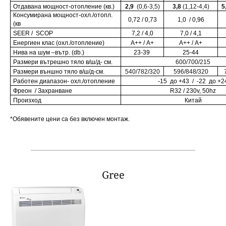
Отдавана мощност-отопление (кв.)
2,9
(
0,6-3,5
)
3,
8
(1,12-4,4)
5
Консумирана мощност-охл./отопл.
0,
72
/ 0,7
3
1,0
/ 0,9
6
(кв
S
EER /
S
COP
7,2 / 4,0
7,0 / 4,1
Енергиен клас (охл./отопление)
А+
+
/ А+
А++ / А+
Нива на шум –вътр
. (
db
.)
23-39
25-44
Размери вътрешно тяло в/ш/д- см.
600/700/215
Размери външно тяло в/ш/д-см.
5
40
/7
82
/
320
5
96
/
848
/
320
Работен диапазон- охл
./
отопление
-
1
5
до +
43 /
-
22
до +
2
Фреон
/
Захранване
R32 /
230v, 50hz
Произход
Китай
*Обявените цени са без включен монтаж.
Gree