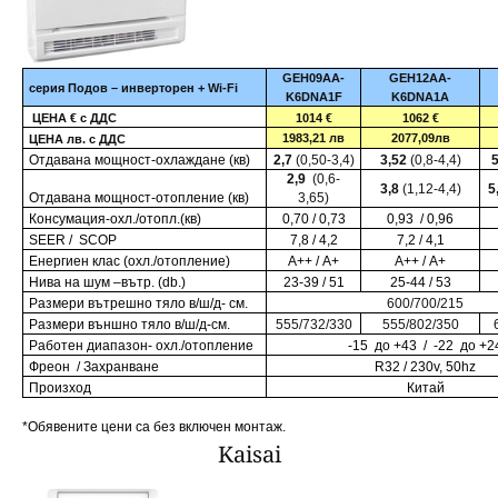
GEH09AA-
GEH12AA-
серия
Подов – инверторен
+
Wi
-
Fi
K6DNA1F
K6DNA1A
ЦЕНА
€
с ДДС
1014 €
1062 €
1983,21
лв
2077,09
лв
ЦЕНА
лв.
с ДДС
Отдавана мощност-охлаждане (кв)
2,
7
(0,50-3,4)
3,
52
(0,8-4,4)
2,9
(
0,6-
3,
8
(1,12-4,4)
5
Отдавана мощност-отопление (кв)
3,65
)
Консумация-охл./отопл.(кв)
0,
70
/ 0,7
3
0,93
/ 0,9
6
S
EER /
S
COP
7,8 / 4,2
7,2 / 4,1
Енергиен клас (охл./отопление)
А++
/ А+
А++ / А+
Нива на шум –вътр
. (
db
.)
23-39
/ 51
25-44 / 53
Размери вътрешно тяло в/ш/д- см.
600/700/215
Размери външно тяло в/ш/д-см.
555/732
/
330
555/802
/35
0
Работен диапазон- охл
./
отопление
-
1
5
до +
43 /
-
22
до +
2
Фреон
/
Захранване
R32 /
230v, 50hz
Произход
Китай
*Обявените цени са без включен монтаж.
Kaisai