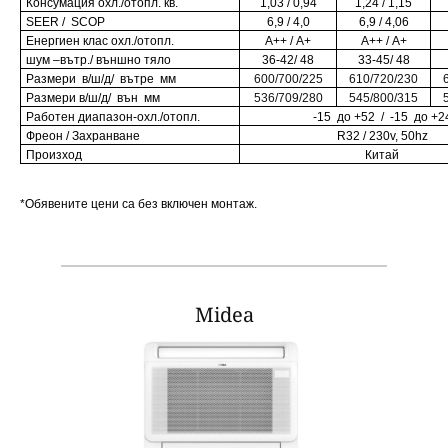
Консумация охл
./
отопл. кв.
1,03 / 0,94
1,
24 / 1,15
SEER / SCOP
6,9 / 4,
0
6,9 / 4,
06
Енергиен клас охл
./
отопл.
А+
+
/ А+
А++ / А+
шум –вътр./ външно тяло
36-42/
48
33-
45/
48
Размери в/ш/д/ вътре мм
600/700/225
610/720/230
Размери в/ш/д/ вън мм
536/709
/2
8
0
545/
8
0
0
/315
Работен диапазон
-
охл./отопл.
-15
до +52
/
-15
до +
2
Фреон / Захранване
R32 /
230v, 50hz
Произход
Китай
*Обявените цени са без включен монтаж.
Midea