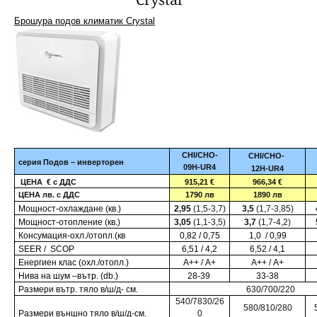
Брошура подов климатик Crystal
CHI/CHO-
CHI/CHO-
серия
Подов – инверторен
09H-UR4
12H-UR4
ЦЕНА
€
с ДДС
915,21 €
966,34 €
ЦЕНА лв. с ДДС
1790
лв
1890
лв
Mощност-охлаждане (кв.)
2,
95
(1,5-3,7)
3,
5
(1,7-3,85)
Mощност-отопление (кв.)
3,05
(
1,1-3,5
)
3,7
(1,7-4,2)
Консумaция-охл./отопл.(кв
0,8
2
/ 0,75
1,0
/ 0,99
S
EER /
S
COP
6,51 / 4,2
6,52 / 4,1
Енергиен клас (охл./отопл.)
А+
+
/ А+
А++ / А+
Нива на шум –вътр
. (
db
.)
28-39
33-38
Размери вътр. тяло в/ш/д- см.
630/700/220
5
40
/7
830/26
580/
810
/28
0
Размери външно тяло в/ш/д-см.
0