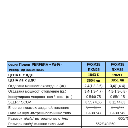
серия Подов
PERFERA +
Wi
-
Fi
-
FVXМ25
FVXМ35
инвертор висок клас
RXM25
RXM35
1843 €
ЦЕНА
€
с ДДС
1969 €
ЦЕНА лв. с ДДС
3851
лв
3604
лв
Отдавана мощност охлаждане (кв.)
2,4
(1,3-3,5)
3,4
(1,4-4)
Отдавана мощност отопление (кв.)
3,4
(1,3-4,7)
4,5
(1,3-5,8)
Консумирана мощност охл
./
отопл. (кв.)
0.54/0.75
0.85/1.15
SEER / SCOP
8,55 / 4,65
8,11 / 4,63
Енергиен клас охлаждане/отопление
A+++/A++
A++/A++
Нива на шум -вътрешно/ външно тяло
19-38 / 47
19-39 / 49
Размери в/ш/д/ вътрешно тяло /мм/
600/7
Размери в/ш/д/ външно тяло /мм/
552/840/350