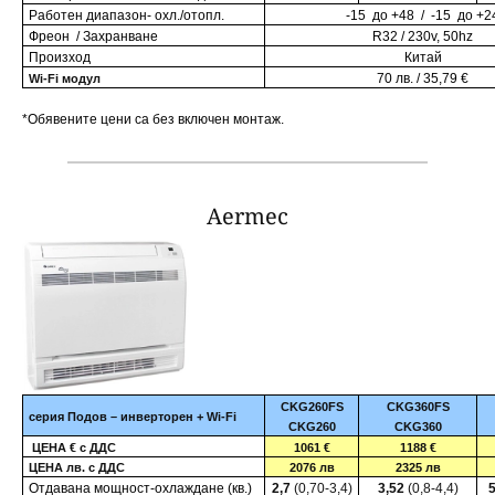
Работен диапазон- охл
./
отопл.
-15
до +
48 /
-15
до +
2
Фреон
/
Захранване
R32 /
230v, 50hz
Произход
Китай
70 лв. / 35,79 €
Wi-Fi модул
*Обявените цени са без включен монтаж.
Aermec
CKG260FS
CKG360FS
серия
Подов – инверторен
+
Wi
-
Fi
CKG260
CKG360
ЦЕНА
€
с ДДС
1061 €
1188 €
ЦЕНА лв. с ДДС
2076
лв
2325
лв
Отдавана мощност-охлаждане (кв.)
2,
7
(0,70-3,4)
3,
52
(0,8-4,4)