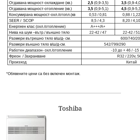
Отдавана мощност-охлаждане (кв.)
2,5
(0,9-3,
5
)
3,
5
(0,9-4,
Отдавана мощност-отопление (кв.)
3,5
(0,9-
5,1
)
4,
5
(0,9-5,
Консумирана мощност-охл./отопл.(кв
0,53 / 0,81
0,88
/ 1,2
S
EER /
S
COP
8,5 / 4,3
8,20 / 4,1
Енергиен клас (охл./отопление)
А+
+
+/А+
Нива на шум –вътр./ външно тяло
22-42 / 47
22-42 / 5
Размери вътрешно тяло в/ш/д- см.
600/740/2
Размери външно тяло в/ш/д-см.
542/799/290
Работен диапазон- охл
./
отопление
-10 до + 46 / -15
Фреон
/
Захранване
R32 /
220v, 
Произход
Китай
*Обявените цени са без включен монтаж.
Тoshiba