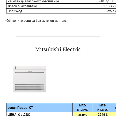
Работен диапазон
-
охл./отопление
-10 до +46 
Фреон / Захранване
R
32 / 2
Произход
Чехия 
*Обявените цени са без включен монтаж.
Mitsubishi Electric
MFZ-
MFZ-
серия Подов
KT
KT25VG
KT35VG
ЦЕНА € с ДДС
2949 €
2619 €