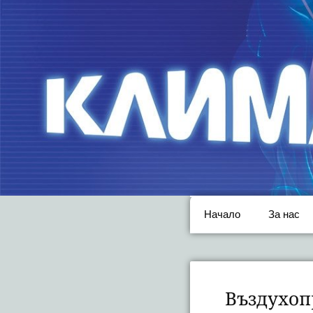
Начало
За нас
Въздухопр