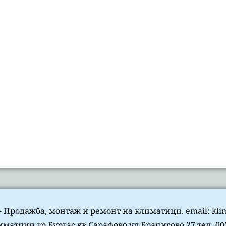
 Продажба, монтаж и ремонт на климатици. email: kli
матици гр.Бургас кв.Сарафово ул.Брацигово 27 тел: 003