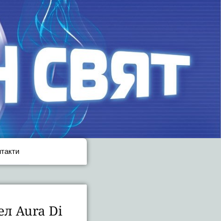
нтакти
л Aura Di