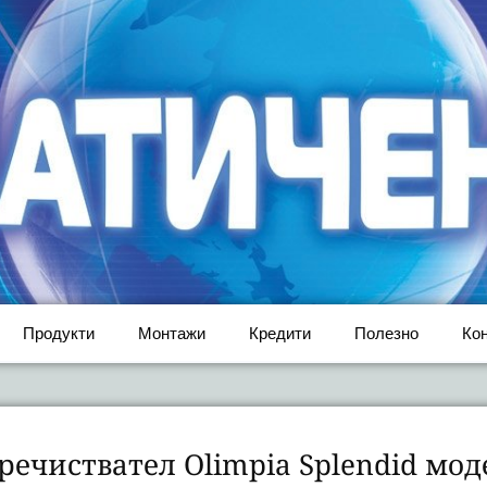
Продукти
Монтажи
Кредити
Полезно
Ко
ечиствател Olimpia Splendid моде