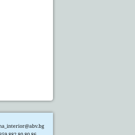
ma_interior@abv.bg
59 882 80 80 86